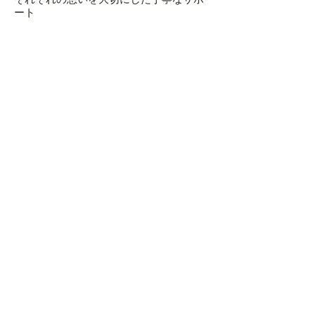
ート
■共に学び、共に育つ
対話を通じた温かな学びの場づくり
■一人ひとりに合わせて
ご要望に応じた柔軟なプログラム調整
料金案内
■企業向けプログラム
・60分～ 100,000円～（税別）
・オーダーメイドプランも承ります
■学生向けプログラム
・60分～ 45,000円～（税別）
・グループ研修でより経済的に
■子ども向けプログラム
・ご予算やご要望に応じてご相談承りま
す
・少人数制で丁寧な指導を実現