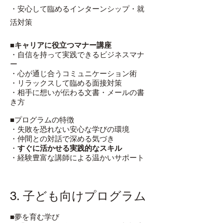
・安心して臨めるインターンシップ・就
活対策
■
キャリアに役立つマナー講座
・自信を持って実践できるビジネスマナ
ー
・心が通じ合うコミュニケーション術
・リラックスして臨める面接対策
・相手に想いが伝わる文書・メールの書
き方
■プログラムの特徴
・失敗を恐れない安心な学びの環境
・仲間との対話で深める気づき
・
すぐに活かせる実践的なスキル
・経験豊富な講師による温かいサポート
3. 子ども向けプログラム
■夢を育む学び