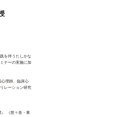
授
践を伴うたしかな
ミナーの実施に加
認心理師、臨床心
リレーション研究
』 （悠々舎・東